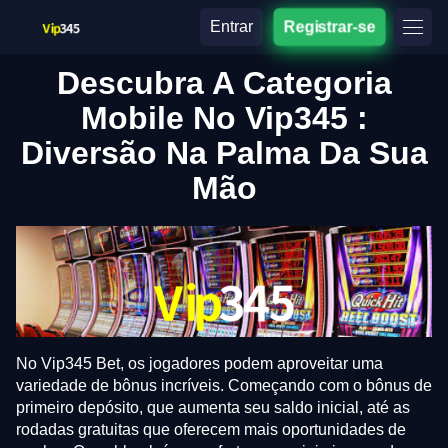
Entrar
Registrar-se
Descubra A Categoria
Mobile No Vip345 :
Diversão Na Palma Da Sua
Mão
No Vip345 Bet, os jogadores podem aproveitar uma
variedade de bônus incríveis. Começando com o bônus de
primeiro depósito, que aumenta seu saldo inicial, até as
rodadas gratuitas que oferecem mais oportunidades de