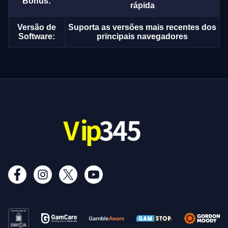
Bônus:
rápida
Versão de
Suporta as versões mais recentes dos
Software:
principais navegadores