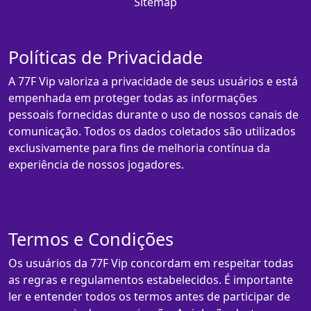
Sitemap
Políticas de Privacidade
A 77F Vip valoriza a privacidade de seus usuários e está
empenhada em proteger todas as informações
pessoais fornecidas durante o uso de nossos canais de
comunicação. Todos os dados coletados são utilizados
exclusivamente para fins de melhoria contínua da
experiência de nossos jogadores.
Termos e Condições
Os usuários da 77F Vip concordam em respeitar todas
as regras e regulamentos estabelecidos. É importante
ler e entender todos os termos antes de participar de