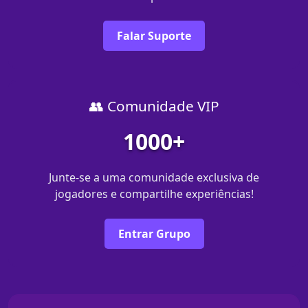
Falar Suporte
👥 Comunidade VIP
1000+
Junte-se a uma comunidade exclusiva de
jogadores e compartilhe experiências!
Entrar Grupo