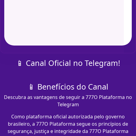
📱 Canal Oficial no Telegram!
📱 Benefícios do Canal
Descubra as vantagens de seguir a 777O Plataforma no
Telegram
Como plataforma oficial autorizada pelo governo
brasileiro, a 777O Plataforma segue os princípios de
segurança, justiça e integridade da 777O Plataforma