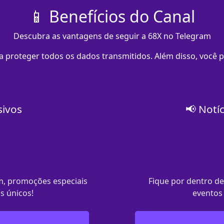
📱 Benefícios do Canal
Descubra as vantagens de seguir a 68X no Telegram
para proteger todos os dados transmitidos. Além disso, você
sivos
📢 Notí
m, promoções especiais
Fique por dentro d
s únicos!
eventos