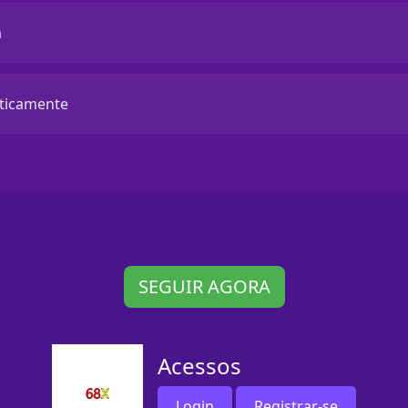
a
aticamente
SEGUIR AGORA
Acessos
Login
Registrar-se