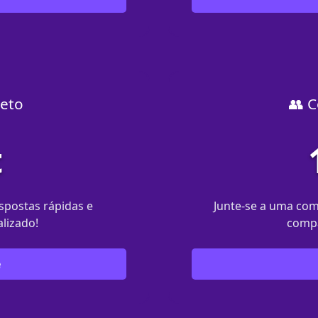
reto
👥 
t
espostas rápidas e
Junte-se a uma com
lizado!
compa
e