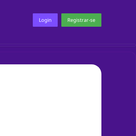
Login
Registrar-se