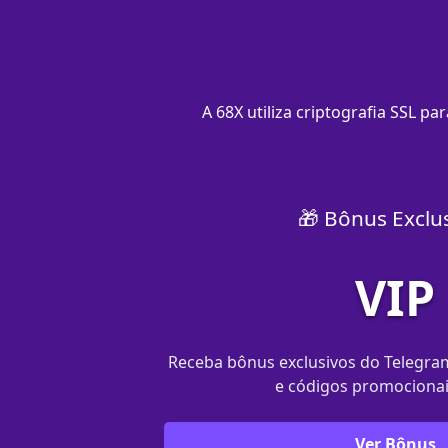
A 68X utiliza criptografia SSL 
🎁 Bônus Exclu
VIP
Receba bônus exclusivos do Telegra
e códigos promocionai
Ver Bônus