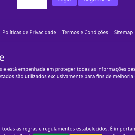
Políticas de Privacidade
Termos e Condições
Sitemap
de
ios e está empenhada em proteger todas as informações pe
tados são utilizados exclusivamente para fins de melhoria
todas as regras e regulamentos estabelecidos. É importan