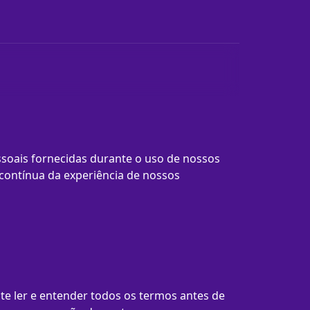
ssoais fornecidas durante o uso de nossos
 contínua da experiência de nossos
te ler e entender todos os termos antes de