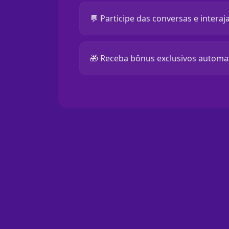
💬 Participe das conversas e interaj
🎁 Receba bônus exclusivos autom