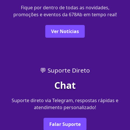
Fique por dentro de todas as novidades,
promoções e eventos da 678Ab em tempo real!
Ver Notícias
💬 Suporte Direto
Chat
Suporte direto via Telegram, respostas rápidas e
atendimento personalizado!
Falar Suporte