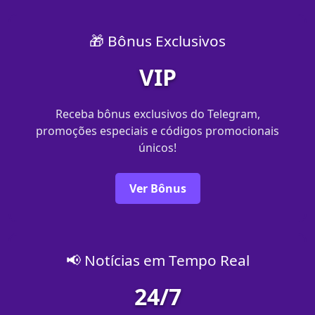
🎁 Bônus Exclusivos
VIP
Receba bônus exclusivos do Telegram,
promoções especiais e códigos promocionais
únicos!
Ver Bônus
📢 Notícias em Tempo Real
24/7