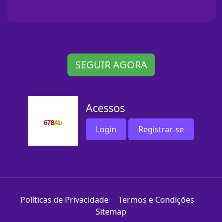
SEGUIR AGORA
Acessos
Login
Registrar-se
Políticas de Privacidade
Termos e Condições
Sitemap