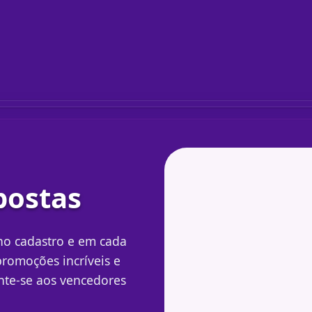
postas
no cadastro e em cada
promoções incríveis e
unte-se aos vencedores