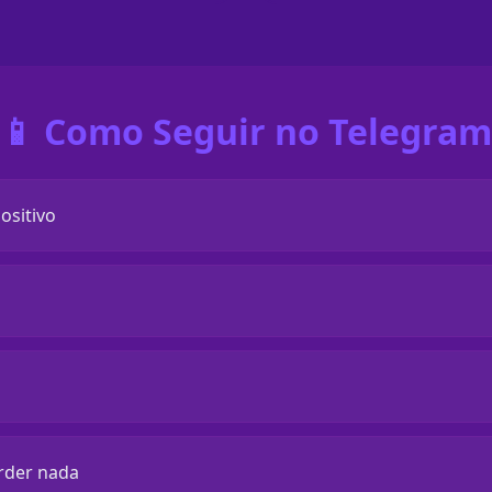
📱 Como Seguir no Telegram
ositivo
erder nada