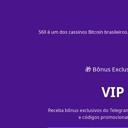
56X é um dos cassinos Bitcoin brasileiro
🎁 Bônus Exclu
VIP
Receba bônus exclusivos do Telegra
e códigos promocionai