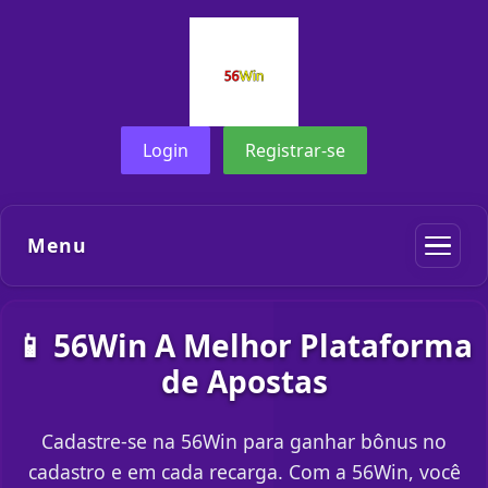
Login
Registrar-se
Menu
📱 56Win A Melhor Plataforma
de Apostas
Cadastre-se na 56Win para ganhar bônus no
cadastro e em cada recarga. Com a 56Win, você