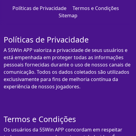
Políticas de Privacidade
Termos e Condições
Sitemap
Políticas de Privacidade
A 55Win APP valoriza a privacidade de seus usuários e
está empenhada em proteger todas as informações
pessoais fornecidas durante o uso de nossos canais de
comunicação. Todos os dados coletados são utilizados
exclusivamente para fins de melhoria contínua da
experiência de nossos jogadores.
Termos e Condições
Os usuários da 55Win APP concordam em respeitar