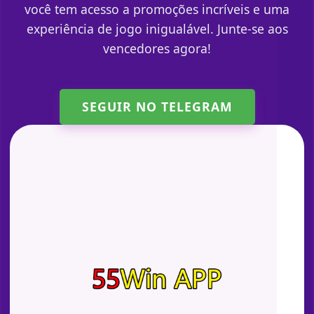
você tem acesso a promoções incríveis e uma
experiência de jogo inigualável. Junte-se aos
vencedores agora!
SEGUIR NO TELEGRAM