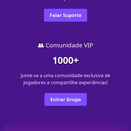
Falar Suporte
👥 Comunidade VIP
1000+
Junte-se a uma comunidade exclusiva de
jogadores e compartilhe experiências!
Entrar Grupo