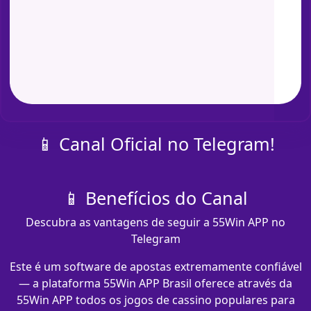
📱 Canal Oficial no Telegram!
📱 Benefícios do Canal
Descubra as vantagens de seguir a 55Win APP no
Telegram
Este é um software de apostas extremamente confiável
— a plataforma 55Win APP Brasil oferece através da
55Win APP todos os jogos de cassino populares para