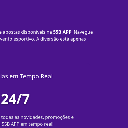
 e apostas disponíveis na
55B APP
. Navegue
vento esportivo. A diversão está apenas
cias em Tempo Real
24/7
e todas as novidades, promoções e
a 55B APP em tempo real!