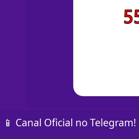
📱 Canal Oficial no Telegram!