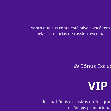
Agora que sua conta está ativa e você tem 
pelas categorias de cassino, escolha s
🎁 Bônus Exclu
VIP
Receba bônus exclusivos do Telegra
e códigos promocionai