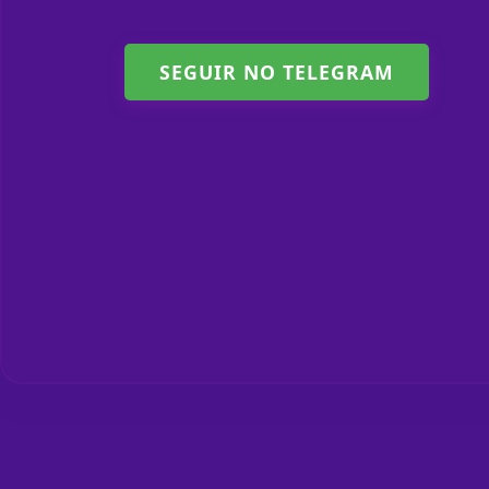
SEGUIR NO TELEGRAM