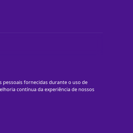
s pessoais fornecidas durante o uso de
elhoria contínua da experiência de nossos