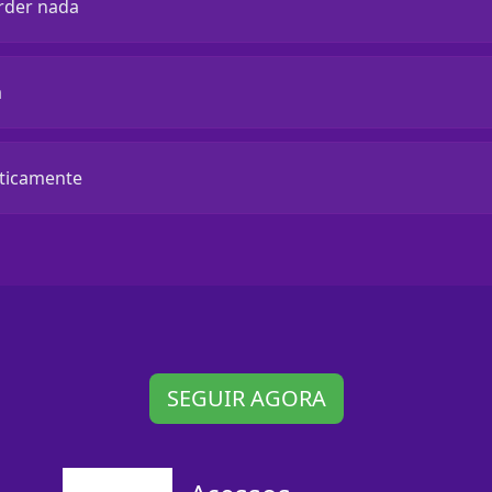
erder nada
a
aticamente
SEGUIR AGORA