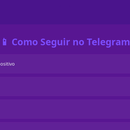
📱 Como Seguir no Telegram
ositivo