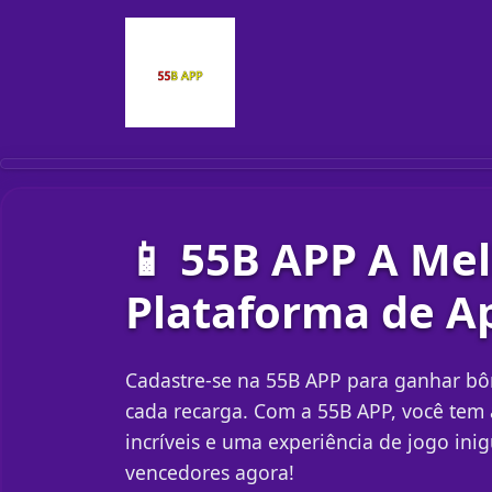
📱 55B APP A Me
Plataforma de A
Cadastre-se na 55B APP para ganhar bô
cada recarga. Com a 55B APP, você tem
incríveis e uma experiência de jogo inig
vencedores agora!