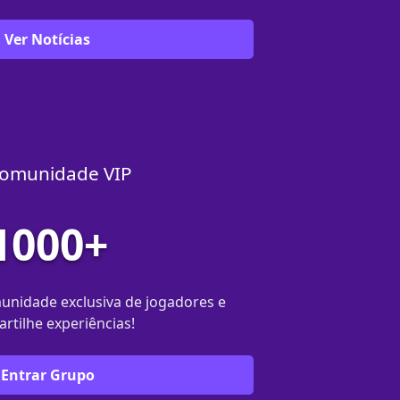
Ver Notícias
Comunidade VIP
1000+
unidade exclusiva de jogadores e
rtilhe experiências!
Entrar Grupo