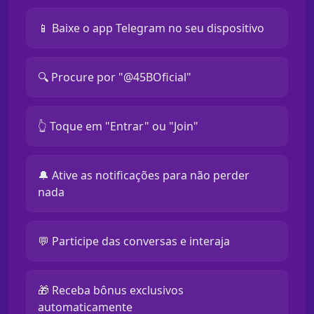
📱 Baixe o app Telegram no seu dispositivo
🔍 Procure por "@45BOficial"
👆 Toque em "Entrar" ou "Join"
🔔 Ative as notificações para não perder
nada
💬 Participe das conversas e interaja
🎁 Receba bônus exclusivos
automaticamente