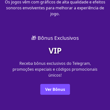
Os jogos vêm com gráficos de alta qualidade e efeitos
sonoros envolventes para melhorar a experiência de
jogo.
🎁 Bônus Exclusivos
VIP
Receba bônus exclusivos do Telegram,
promoções especiais e códigos promocionais
únicos!
Ver Bônus