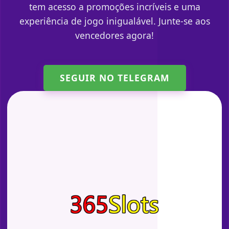
tem acesso a promoções incríveis e uma
experiência de jogo inigualável. Junte-se aos
vencedores agora!
SEGUIR NO TELEGRAM