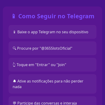
📱 Como Seguir no Telegram
📱 Baixe o app Telegram no seu dispositivo
🔍 Procure por "@365SlotsOficial"
👆 Toque em "Entrar" ou "Join"
🔔 Ative as notificações para não perder
nada
💬 Participe das conversas e interaja