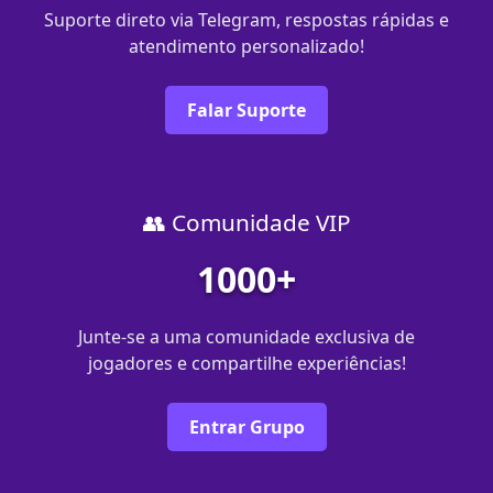
Suporte direto via Telegram, respostas rápidas e
atendimento personalizado!
Falar Suporte
👥 Comunidade VIP
1000+
Junte-se a uma comunidade exclusiva de
jogadores e compartilhe experiências!
Entrar Grupo