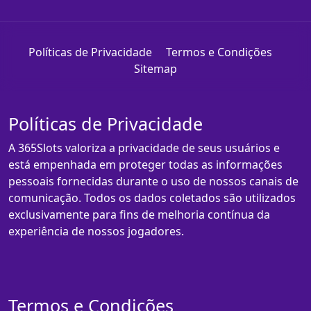
Políticas de Privacidade
Termos e Condições
Sitemap
Políticas de Privacidade
A 365Slots valoriza a privacidade de seus usuários e
está empenhada em proteger todas as informações
pessoais fornecidas durante o uso de nossos canais de
comunicação. Todos os dados coletados são utilizados
exclusivamente para fins de melhoria contínua da
experiência de nossos jogadores.
Termos e Condições