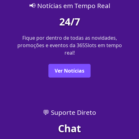
📢 Notícias em Tempo Real
24/7
Fique por dentro de todas as novidades,
promoções e eventos da 365Slots em tempo
real!
Ver Notícias
💬 Suporte Direto
Chat