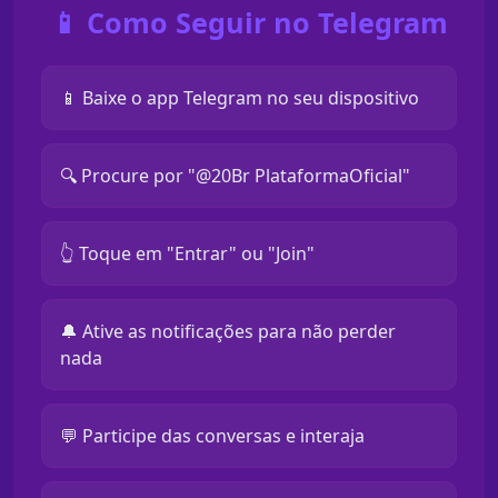
📱 Como Seguir no Telegram
📱 Baixe o app Telegram no seu dispositivo
🔍 Procure por "@20Br PlataformaOficial"
👆 Toque em "Entrar" ou "Join"
🔔 Ative as notificações para não perder
nada
💬 Participe das conversas e interaja