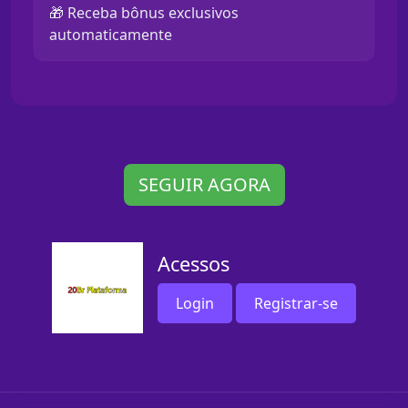
🎁 Receba bônus exclusivos
automaticamente
SEGUIR AGORA
Acessos
Login
Registrar-se