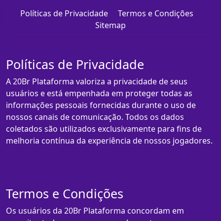
Políticas de Privacidade
Termos e Condições
Sitemap
Políticas de Privacidade
A 20Br Plataforma valoriza a privacidade de seus
usuários e está empenhada em proteger todas as
informações pessoais fornecidas durante o uso de
nossos canais de comunicação. Todos os dados
coletados são utilizados exclusivamente para fins de
melhoria contínua da experiência de nossos jogadores.
Termos e Condições
Os usuários da 20Br Plataforma concordam em