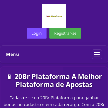
Login
Registrar-se
Menu
📱 20Br Plataforma A Melhor
Plataforma de Apostas
Cadastre-se na 20Br Plataforma para ganhar
bônus no cadastro e em cada recarga. Com a 20Br