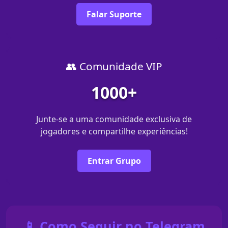
Falar Suporte
👥 Comunidade VIP
1000+
Junte-se a uma comunidade exclusiva de
jogadores e compartilhe experiências!
Entrar Grupo
📱 Como Seguir no Telegram