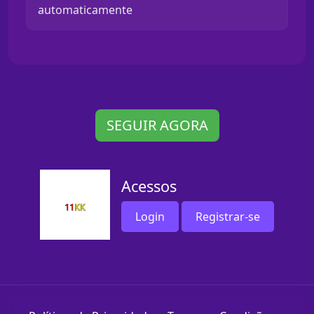
automaticamente
SEGUIR AGORA
Acessos
Login
Registrar-se