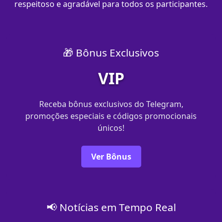
respeitoso e agradável para todos os participantes.
🎁 Bônus Exclusivos
VIP
Receba bônus exclusivos do Telegram,
promoções especiais e códigos promocionais
únicos!
Ver Bônus
📢 Notícias em Tempo Real