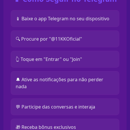
📱 Baixe o app Telegram no seu dispositivo
🔍 Procure por "@11KKOficial"
👆 Toque em "Entrar" ou "Join"
🔔 Ative as notificações para não perder
nada
💬 Participe das conversas e interaja
🎁 Receba bônus exclusivos